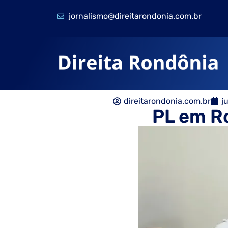
jornalismo@direitarondonia.com.br
direitarondonia.com.br
j
PL em R