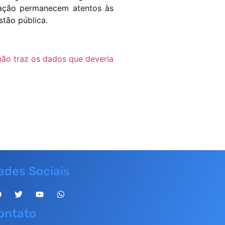
ização permanecem atentos às
tão pública.
não traz os dados que deveria
edes Sociais
ontato