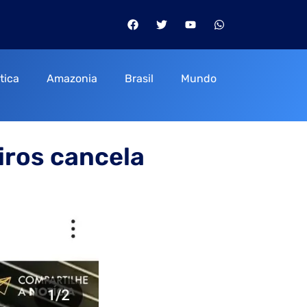
itica
Amazonia
Brasil
Mundo
iros cancela