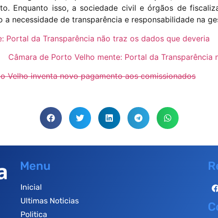
rto. Enquanto isso, a sociedade civil e órgãos de fiscal
 a necessidade de transparência e responsabilidade na ges
 Portal da Transparência não traz os dados que deveria
Câmara de Porto Velho mente: Portal da Transparência 
o Velho inventa novo pagamento aos comissionados
Menu
R
Inicial
Ultimas Noticias
C
Politica