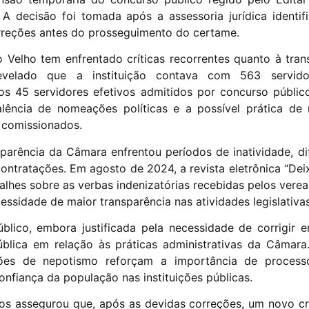
A decisão foi tomada após a assessoria jurídica identific
rreções antes do prosseguimento do certame.
 Velho tem enfrentado críticas recorrentes quanto à tran
elado que a instituição contava com 563 servido
aos 45 servidores efetivos admitidos por concurso públi
lência de nomeações políticas e a possível prática de
 comissionados.
sparência da Câmara enfrentou períodos de inatividade, di
ontratações. Em agosto de 2024, a revista eletrônica “Dei
alhes sobre as verbas indenizatórias recebidas pelos vere
ssidade de maior transparência nas atividades legislativas
lico, embora justificada pela necessidade de corrigir e
blica em relação às práticas administrativas da Câmar
ões de nepotismo reforçam a importância de processos
confiança da população nas instituições públicas.
os assegurou que, após as devidas correções, um novo c