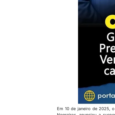
Em 10 de janeiro de 2025, o
Negreiros, anunciou a suspe