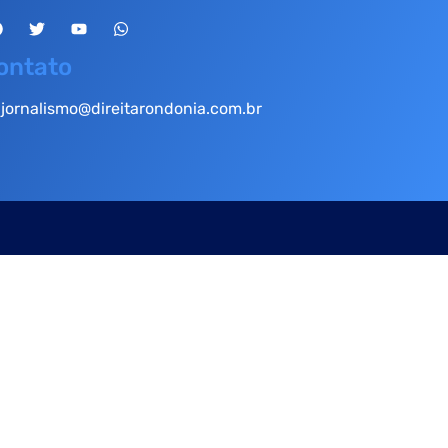
ontato
jornalismo@direitarondonia.com.br