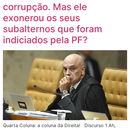
corrupção. Mas ele
exonerou os seus
subalternos que foram
indiciados pela PF?
Quarta Coluna: a coluna da Direita! Discurso 1 Ah,