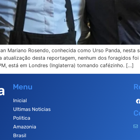
van Mariano Rosendo, conhecida como Urso Panda, nesta s
ma atualização desta reportagem, nenhum dos foragidos foi
M, está em Londres (Inglaterra) tomando cafézinho. […]
Menu
R
Inicial
Ultimas Noticias
C
Politica
Amazonia
Brasil