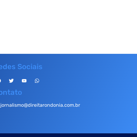
edes Sociais
ontato
jornalismo@direitarondonia.com.br