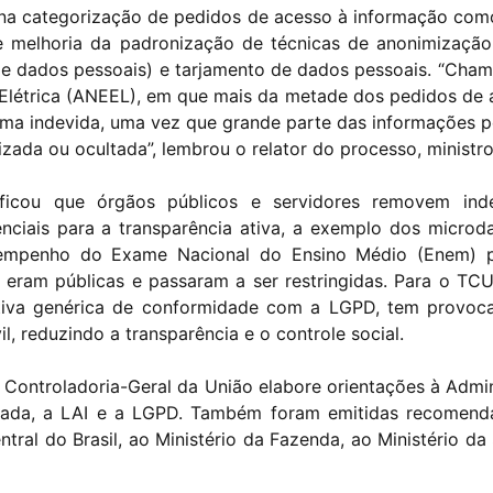
s na categorização de pedidos de acesso à informação como
e melhoria da padronização de técnicas de anonimização
o de dados pessoais) e tarjamento de dados pessoais. “Ch
 Elétrica (ANEEL), em que mais da metade dos pedidos de 
ma indevida, uma vez que grande parte das informações p
izada ou ocultada”, lembrou o relator do processo, ministr
ificou que órgãos públicos e servidores removem i
enciais para a transparência ativa, a exemplo dos micro
empenho do Exame Nacional do Ensino Médio (Enem) p
eram públicas e passaram a ser restringidas. Para o TCU
ativa genérica de conformidade com a LGPD, tem provoc
l, reduzindo a transparência e o controle social.
Controladoria-Geral da União elabore orientações à Admin
rada, a LAI e a LGPD. Também foram emitidas recomend
ntral do Brasil, ao Ministério da Fazenda, ao Ministério da