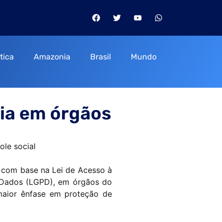
itica
Amazonia
Brasil
Mundo
ia em órgãos
ole social
, com base na Lei de Acesso à
e Dados (LGPD), em órgãos do
maior ênfase em proteção de