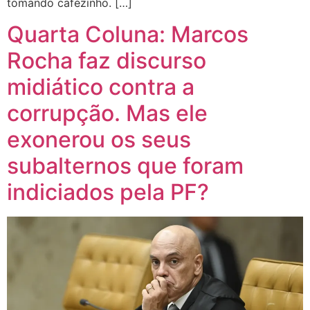
tomando cafézinho. […]
Quarta Coluna: Marcos
Rocha faz discurso
midiático contra a
corrupção. Mas ele
exonerou os seus
subalternos que foram
indiciados pela PF?